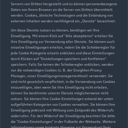
Servern von Dritten hergestellt und es können personenbezogene
Daten von Ihrem Browser an die Server von Dritten übermittelt
Zur Inspektion
werden. Cookies, ähnliche Technologien und die Einbindung von
externen Inhalten werden nachfolgend als „Dienste“ bezeichnet.
Um diese Dienste nutzen zu können, benötigen wir Ihre
Zurück nach oben
Einwilligung. Mit einem Klick auf "Alle akzeptieren" erteilen Sie
Ihre Einwilligung zur Verwendung aller Dienste. Sie können auch
einzelne Einwilligungen erteilen, indem Sie die Schieberegler für
Modelle
jede Cookie-Kategorie einzeln anklicken und diese Einstellungen
durch Klicken auf "Einstellungen speichern und fortfahren"
speichern. Falls Sie keinen der Schieberegler anklicken, werden
Kaufen & leasen
Alle Modelle
nur die notwendigen Cookies (z. B. der Ensighten Privacy
Manager, unser Einwilligungsmanagementtool) verwendet. Sie
Modelle vergleichen
sind nicht gesetzlich verpflichtet, in die Verwendung von Cookies
Service & Zubehör
Neuwagensuche
einzuwilligen, aber wenn Sie Ihre Einwilligung nicht erteilen,
Elektromodelle
können Sie bestimmte unserer Dienste möglicherweise nicht
Gebrauchtwagensuche
Support
nutzen. Sie können Ihre Cookie-Einstellungen anhand der unten
Saisonale Angebote
Plug-in-Hybride
aufgeführten Kategorien von Cookies verwalten. Sie können Ihre
Gebrauchtwagen
Einwilligung jederzeit mit Wirkung zum Zeitpunkt des Widerrufs
Audi Services
Über Audi
widerrufen. Für den Widerruf der Einwilligung beachten Sie bitte
Kundenservice
Finanzierung
die "Cookie-Einstellungen" in der Fußzeile der Webseite. Weitere
Garantie
Informationen sowie konkrete Hinweise zur Verwendung Ihrer