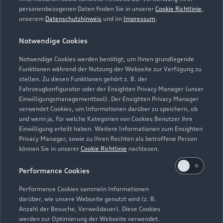
Händlersuche
Aktionen & Angebote
personenbezogenen Daten finden Sie in unserer
Cookie Richtlinie
,
Unternehmen
Audi digital services
unserem
Datenschutzhinweis
und im
Impressum
.
Audi Code
Geschäftskunden
Karriere
myAudi
Notwendige Cookies
Häufige Fragen (FAQ)
Investor Relations
© 2026 AUDI AG. Alle Rechte vorbehalten
Notwendige Cookies werden benötigt, um Ihnen grundlegende
Audi Online Beratung
Presse & Media Center
Funktionen während der Nutzung der Webseite zur Verfügung zu
Impressum
Rechtliches
Hinweisgebersystem
stellen. Zu diesen Funktionen gehört z. B. der
Online-Terminvereinbarung
Datenschutz
Fahrzeugkonfigurator oder der Ensighten Privacy Manager (unser
Datenschutzinformation
Cookie-Einstellungen
Einwilligungsmanagementtool). Der Ensighten Privacy Manager
Servicekontakt
Cookie-Richtlinie
Barrierefreiheit
Audi erleben
verwendet Cookies, um Informationen darüber zu speichern, ob
Digital Services Act
EU Data Act
und wenn ja, für welche Kategorien von Cookies Benutzer ihre
Bordbuch & Bedienungsanleitungen
Newsletter
Einwilligung erteilt haben. Weitere Informationen zum Ensighten
Privacy Manager, sowie zu Ihren Rechten als betroffene Person
Verträge kündigen
können Sie in unserer
Cookie Richtlinie
nachlesen.
1
Wir geben für jedes Audi Neufahrzeug eine umfangreiche Audi
Performance Cookies
Mobilitätsgarantie, die ab Auslieferung bis zur ersten fälligen
Inspektion oder erstem Ölwechsel-Service gilt. Sofern Sie Ihr
Performance Cookies sammeln Informationen
Neufahrzeug direkt von der AUDI AG erwerben, gibt die AUDI
darüber, wie unsere Webseite genutzt wird (z. B.
AG, Auto-Union-Straße 1, 85057 Ingolstadt, ab Auslieferung
Anzahl der Besuche, Verweildauer). Diese Cookies
werden zur Optimierung der Webseite verwendet.
bis zur ersten fälligen Inspektion oder erstem fälligen