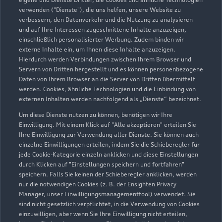
verwenden ("Dienste"), die uns helfen, unsere Website zu
2
Der gezeigte Ankaufswert spiegelt den aktuellen Ankaufswert
verbessern, den Datenverkehr und die Nutzung zu analysieren
und auf Ihre Interessen zugeschnittene Inhalte anzuzeigen,
Ihres Gebrauchten für den Ankauf oder die Inzahlungnahme
einschließlich personalisierter Werbung. Zudem binden wir
durch den Händler wider. Wir nutzen dafür sowohl DAT
externe Inhalte ein, um Ihnen diese Inhalte anzuzeigen.
Marktdaten als auch aktuelle Marktpreise. Der gezeigte Wert
Hierdurch werden Verbindungen zwischen Ihrem Browser und
dient zur Orientierung - Wert beeinflussende
Servern von Dritten hergestellt und es können personenbezogene
Regionalfaktoren, Sonderausstattungen und der individuelle
Daten von Ihrem Browser an die Server von Dritten übermittelt
werden. Cookies, ähnliche Technologien und die Einbindung von
Zustand Ihres Fahrzeugs können hier nicht vollends
externen Inhalten werden nachfolgend als „Dienste“ bezeichnet.
berücksichtigt werden. Aus diesen Gründen kann die
endgültige Bewertung erst nach einer Prüfung des Fahrzeugs
Um diese Dienste nutzen zu können, benötigen wir Ihre
Einwilligung. Mit einem Klick auf "Alle akzeptieren" erteilen Sie
durch den Audi Partner bzw. einen Kfz-Sachverständigen
Ihre Einwilligung zur Verwendung aller Dienste. Sie können auch
erfolgen.
einzelne Einwilligungen erteilen, indem Sie die Schieberegler für
jede Cookie-Kategorie einzeln anklicken und diese Einstellungen
3
Ein Angebot der Audi Leasing, Zweigniederlassung der
durch Klicken auf "Einstellungen speichern und fortfahren"
Volkswagen Leasing GmbH, Gifhorner Str. 57, 38112
speichern. Falls Sie keinen der Schieberegler anklicken, werden
Braunschweig, für Privatkunden und gewerbliche
nur die notwendigen Cookies (z. B. der Ensighten Privacy
Einzelabnehmer.
Manager, unser Einwilligungsmanagementtool) verwendet. Sie
sind nicht gesetzlich verpflichtet, in die Verwendung von Cookies
4
Diese Leistung umfasst den Anspruch auf eine begrenzte
einzuwilligen, aber wenn Sie Ihre Einwilligung nicht erteilen,