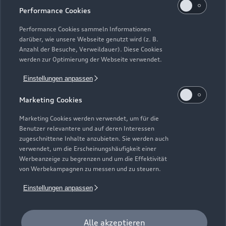
Performance Cookies
einem Fahrzeugalter von max. 24 Monaten nach
Erstzulassung, die über das Audi Handelsnetz vertrieben
Performance Cookies sammeln Informationen
werden. Ausgenommen hiervon sind händlereigene
darüber, wie unsere Webseite genutzt wird (z. B.
Mietfahrzeuge der Marke Audi, die in der Erstverwendung über
Anzahl der Besuche, Verweildauer). Diese Cookies
werden zur Optimierung der Webseite verwendet.
externe Mietwagengesellschaften wie bspw. EURO-Leasing
GmbH vermietet wurden. Detaillierte Hinweise finden Sie
Einstellungen anpassen
unter https://www.audi.de/junge-gebrauchtwagen.
Marketing Cookies
7
Audi Anschlussgarantie bereits enthalten in Audi
Werksdienstwagen und Audi Mietfahrzeugen gemäß
Marketing Cookies werden verwendet, um für die
Bedingungen der AUDI AG, Ingolstadt.
Benutzer relevantere und auf deren Interessen
zugeschnittene Inhalte anzubieten. Sie werden auch
8
Versicherungsleistungen werden durch den Audi
verwendet, um die Erscheinungshäufigkeit einer
Werbeanzeige zu begrenzen und um die Effektivität
VersicherungsService, Zweigniederlassung der Volkswagen
von Werbekampagnen zu messen und zu steuern.
Versicherungsdienst GmbH, Gifhorner Str. 57, 38112
Braunschweig, vermittelt und von der Volkswagen
Einstellungen anpassen
Autoversicherung AG, Gifhorner Str. 57, 38112 Braunschweig,
als Risikoträger erbracht. Gültig für Privatkunden und
gewerbliche Einzelabnehmer, die einen Pkw (ohne Vermietung)
Alle akzeptieren