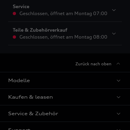
Service
Geschlossen
,
öffnet am
Montag 07:00
Teile & Zubehörverkauf
Geschlossen
,
öffnet am
Montag 08:00
Zurück nach oben
Modelle
Kaufen & leasen
Alle Modelle
Modelle vergleichen
Service & Zubehör
Neuwagensuche
Elektromodelle
Gebrauchtwagensuche
Support