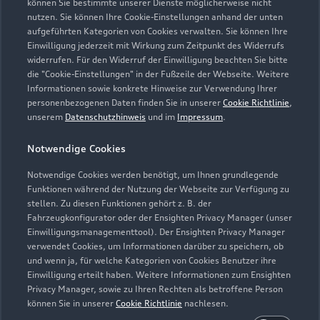
können Sie bestimmte unserer Dienste möglicherweise nicht
Übernahme der Kosten bis zu 35 Euro für Ersatzmobilität (z.B.
nutzen. Sie können Ihre Cookie-Einstellungen anhand der unten
Mietwagen). Der Partner entscheidet über die Art der
aufgeführten Kategorien von Cookies verwalten. Sie können Ihre
Ersatzmobilität. Die Ersatzmobilität gilt nur in
Einwilligung jederzeit mit Wirkung zum Zeitpunkt des Widerrufs
Zusammenhang mit Leistungen, die durch die Dienstleistung
widerrufen. Für den Widerruf der Einwilligung beachten Sie bitte
abgedeckt werden. Sie wird für einen Tag je Wartung oder
die "Cookie-Einstellungen" in der Fußzeile der Webseite. Weitere
Informationen sowie konkrete Hinweise zur Verwendung Ihrer
Inspektion gewährt.
personenbezogenen Daten finden Sie in unserer
Cookie Richtlinie
,
unserem
Datenschutzhinweis
und im
Impressum
.
5
Dieses Angebot ergänzt die in den Fahrzeugen enthaltene Audi
Anschlussgarantie der AUDI AG, Ingolstadt, um die
Notwendige Cookies
Dienstleistung Inspektion und Verschleiß der Audi Leasing,
Zweigniederlassung der Volkswagen Leasing GmbH,
Notwendige Cookies werden benötigt, um Ihnen grundlegende
Braunschweig. Nur für Audi Werksdienstwagen und Audi
Funktionen während der Nutzung der Webseite zur Verfügung zu
stellen. Zu diesen Funktionen gehört z. B. der
Mietfahrzeuge mit einer Audi Anschlussgarantie bis zu einem
Fahrzeugkonfigurator oder der Ensighten Privacy Manager (unser
Fahrzeugalter von 24 Monaten und 30.000 km
Einwilligungsmanagementtool). Der Ensighten Privacy Manager
Gesamtfahrleistung (Stichtag: Datum der Ummeldung auf den
verwendet Cookies, um Informationen darüber zu speichern, ob
neuen Gebrauchtwagenkunden). Für private und gewerbliche
und wenn ja, für welche Kategorien von Cookies Benutzer ihre
Einzelabnehmer sowie ausge wählte Sonderabnehmer.
Einwilligung erteilt haben. Weitere Informationen zum Ensighten
Privacy Manager, sowie zu Ihren Rechten als betroffene Person
6
Junge Gebrauchtwagen sind ehemalige Audi Mietfahrzeuge
können Sie in unserer
Cookie Richtlinie
nachlesen.
(AMF) oder Audi Werksdienstwagen (WDW) der AUDI AG mit